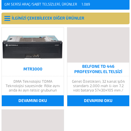
GM SERISI ARAÇ/SABIT TELSIZLERI
,
ÜRÜNLER
1.089
İLGİNİZİ ÇEKEBİLECEK DİĞER ÜRÜNLER
BELFONE TD 446
MTR3000
PROFESYONEL EL TELSIZI
DMA Teknolojisi TDMA
Genel Özellikleri; 32 kanal Ip54
Teknolojisi sayesinde Röle aynı
standartı 2.000 mah li-ion 7.2
anda iki ayrı telsiz grubunun
volt batarya 57x30x105 mm /
konuşmasına imkan sağlayacağı
216 gr Dijital/ Analog çift mod /
gibi bir slotdan ses
lisanssız AMBE + 2 TM vocoder
DEVAMINI OKU
DEVAMINI OKU
haberleşmesi diğer slotdan veri
ve FEC teknolojisi, BF-TD446’ya
haberleşmesine imkan
yüksek ve net bir dijital ses
vermektedir. Aynı anda hem
BİREYSEL /GRUP/ÖZEL...
Sayısal hem Analog MTR3000,
aynı anda hem sayısal hemde
analog olarak...