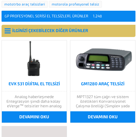
mototrbo araç telsizleri
motorola profesyonel telsiz
GP PROFESYONEL SERISI EL TELSIZLERI
,
ÜRÜNLER
1.248
İLGİNİZİ ÇEKEBİLECEK DİĞER ÜRÜNLER
EVX 531 DIJITAL EL TELSIZI
GM1280 ARAÇ TELSIZI
Analog haberleşmede
MPT1327 tüm çağrı ve sistem
Entegrasyon şimdi daha kolay
özellikleri Konvansiyonel
eVerge™ telsizler hem analog
Çalışma özelliği (Simplex yada
hem de dijital olarak
Röle) Alfanümerik 4 satır ekran,
çalışabilmekte ve mevcut tüm
Aydınlatmalı full tuştakımı Harici
DEVAMINI OKU
DEVAMINI OKU
analog telsizlerle birlikte
güçlü hoparlör UHF 403-470
kullanılabilmektedir. Sayısal
Mhz, VHF 136-174 Mhz Full band
İletişime Geçin: Uygun protokolü
Dayanıklı telsiz gövdesi ve
seçip Verimliliği Maksimuma
ergonomik dizayn Acil Durum