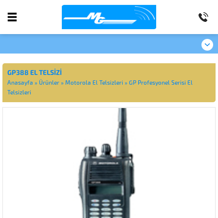
GP388 EL TELSIZI
Anasayfa
»
Ürünler
»
Motorola El Telsizleri
»
GP Profesyonel Serisi El
Telsizleri