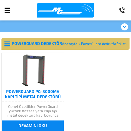
POWERGUARD DEDEKTÖR
Anasayfa
»
PowerGuard dedektörEtiketi
POWERGUARD PG-8000MV
KAPI TİPİ METAL DEDEKTÖRÜ
Genel Özellikler PowerGuard
yüksek hassasiyetli kapı tipi
metal dedektörü kapı boyunca
dizilmiş bağımsız LED ışık barları
geçiş yapmakta olan kişinin
DEVAMINI OKU
üzerindeki tehdit olan objenin