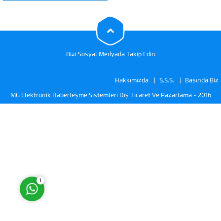
konumunu gösterir. Bu
dedektörde 8 algılama bölgesi
bulunmakta ve ölü bölge
bulunmamaktadır. Bu 8 bölgenin
ayrı...
Bizi Sosyal Medyada Takip Edin
Hakkımızda
S.S.S.
Basında Biz
Müşteri Temsilcisi
MG Elektronik Haberleşme Sistemleri Dış Ticaret Ve Pazarlama
- 2016
Cevap Yaz
1