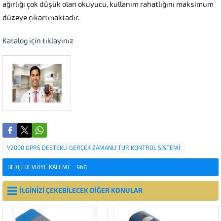
ağırlığı çok düşük olan okuyucu, kullanım rahatlığını maksimum
düzeye çıkartmaktadır.
Katalog için tıklayınız
V2000 GPRS DESTEKLİ GERÇEK ZAMANLI TUR KONTROL SİSTEMİ
BEKÇI DEVRIYE KALEMI
968
İLGİNİZİ ÇEKEBİLECEK DİĞER KONULAR