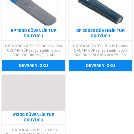
BP 1800 GÜVENLIK TUR
BP 2002S GÜVENLIK TUR
OKUYUCU
OKUYUCU
DATA KAPASİTESİ 20.000 Okuma
DATA KAPASİTESİ 30.719 Okuma
OKUMA SÜRESİ Şarj edilmeden
OKUMA SÜRESİ Şarj edilmeden
300.000 Okuma (1-2 Yıl)
500.000 ÇALIŞMA VOLTAJI 3 V
ÇALIŞMA VOLTAJI 3.6 V Dc-Li-On
Dc-Li-On ÇALIŞMA SICAKLIĞI -40
ÇALIŞMA SICAKLIĞI -20 + 50 C
+ 70 C GÖVDE Çelik Kasa Üzeri
DEVAMINI OKU
DEVAMINI OKU
GÖVDE Titanyum Magnezyum
ABS Kauçuk, 10 metreden
Alaşımlı 2 metreden düşmeye
düşmeye dayanıklı HABERLEŞME
dayanıklı HABERLEŞME USB 2.0
Kablosuz (BS-
OKUMA RF ID (125 KHz)
1000/2000/3000/4000)
OKUMA...
OKUMA RF ID (125 KHz) OKUMA
BİLGİSİ...
V1200 GÜVENLIK TUR
OKUYUCU
DATA KAPASİTESİ 120.000